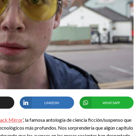
LINKEDIN
WHATSAPP
ack Mirror
’, la famosa antología de ciencia ficción/suspenso que
 tecnológicos más profundos. Nos sorprendería que algún capítulo
onsiderando que los avances en los meses recientes han despertado