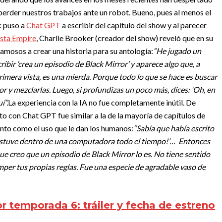
 perder nuestros trabajos ante un robot. Bueno, pues al menos el
: puso a
Chat GPT
a escribir del capítulo del show y al parecer
ista Empire
, Charlie Brooker (creador del show) reveló que en su
famosos a crear una historia para su antología:
“He jugado un
ir ‘crea un episodio de Black Mirror’ y aparece algo que, a
primera vista, es una mierda. Porque todo lo que se hace es buscar
or y mezclarlas. Luego, si profundizas un poco más, dices: ‘Oh, en
í”.
La experiencia con la IA no fue completamente inútil. De
o con Chat GPT fue similar a la de la mayoría de capítulos de
anto como el uso que le dan los humanos:
“Sabía que había escrito
 estuve dentro de una computadora todo el tiempo!’… Entonces
que creo que un episodio de Black Mirror lo es. No tiene sentido
per tus propias reglas. Fue una especie de agradable vaso de
r temporada 6: tráiler y fecha de estreno