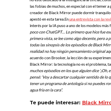
las fobias de muchos, en especial con el temer a
creador de Black Mirror puede dormir tranquilo
apestó en esta tarea.
En
una entrevista con la rev
interés por la IA puso a uno de los modelos más 
poco con ChatGPT… Lo primero que hice fue escrib
primera vista, se lee como algo decente, pero a 
todas las sinopsis de los episodios de Black Mirr
realidad no hay ningún pensamiento original aqu
acuerdo con Brooker, la lección de su experiment
Black Mirror: la tecnología no es el problema, t
muchos episodios en los que alguien dice ‘¡Oh,
pensé: ‘Voy a descartar cualquier sentido de lo 
tener un programa de antología si no puedes rom
agua fría en la cara”.
Te puede interesar:
Black Mirro