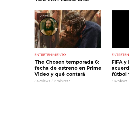
VIDEO
ENTRETENIMIENTO
ENTRETEN
The Chosen temporada 6:
FIFA y 
fecha de estreno en Prime
acuerd
Video y qué contará
fútbol
349 views
2 min read
187 views