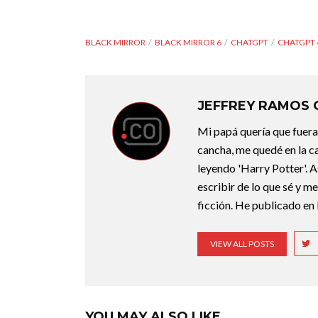
BLACK MIRROR
BLACK MIRROR 6
CHATGPT
CHATGPT 
JEFFREY RAMOS
Mi papá quería que fuera 
cancha, me quedé en la c
leyendo 'Harry Potter'. A
escribir de lo que sé y m
ficción. He publicado en 
VIEW ALL POSTS
YOU MAY ALSO LIKE