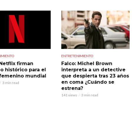
IMIENTO
ENTRETENIMIENTO
Netflix firman
Falco: Michel Brown
o histórico para el
interpreta a un detective
 femenino mundial
que despierta tras 23 años
en coma ¿Cuándo se
3 min read
estrena?
141 views
3 min read