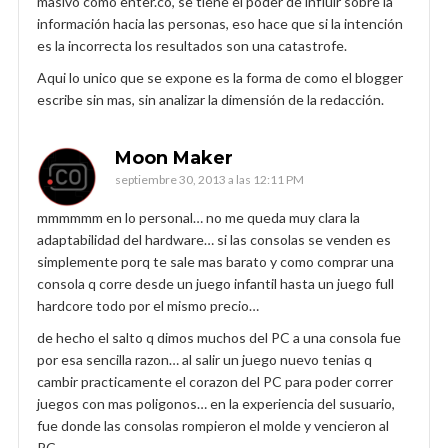
masivo como enter.co, se tiene el poder de influir sobre la
información hacia las personas, eso hace que si la intención
es la incorrecta los resultados son una catastrofe.
Aqui lo unico que se expone es la forma de como el blogger
escribe sin mas, sin analizar la dimensión de la redacción.
Moon Maker
septiembre 30, 2013 a las 12:11 PM
mmmmmm en lo personal… no me queda muy clara la
adaptabilidad del hardware… si las consolas se venden es
simplemente porq te sale mas barato y como comprar una
consola q corre desde un juego infantil hasta un juego full
hardcore todo por el mismo precio…
de hecho el salto q dimos muchos del PC a una consola fue
por esa sencilla razon… al salir un juego nuevo tenias q
cambir practicamente el corazon del PC para poder correr
juegos con mas poligonos… en la experiencia del susuario,
fue donde las consolas rompieron el molde y vencieron al
PC.