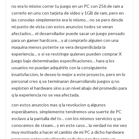
no era lo mismo correr tu juego en un PC con 256 de ram a
correrlo en uno con tarjeta de video y 1GB de ram, pero en
las consolas simplemente era lo mismo… no se pero desde
mi punto de vista con estos anuncios todos se veran
afectados… el desarrollador puede sacar un juego pensado
para un gamer hardcore… y al comprarlo alguien con una
maquina menos potente se vera desperdiciada la
experiencia… o si se restringe quienes pueden comprar X
juego bajo determinadas especificaciones… hara q los
usuarios no puedan adquirirlo con la consiguiente
insatisfaccion, le deseo lo mejor a este proyecto, pero en lo
personal creo q se terminaran desarrollando juegos q no
exploten el hardware sino a un nivel abajo del promedio para
q la experiencia no se vea afectada.
con estos anuncios mas q la revolucion q algunos
esperábamos, simplemente tendremos una suerte de PC
esclavo a la pantalla del tv… con los mismos servicios q ya
conocemos de steam… y en este caso… la verdad no me veo
muy motivado a hacer el cambio de mi PC a dicho hardware
porq para estar actualizando cada dos por dos ante un