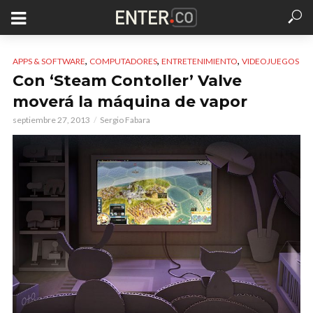
,
,
,
APPS & SOFTWARE
COMPUTADORES
ENTRETENIMIENTO
VIDEOJUEGOS
Con ‘Steam Contoller’ Valve
moverá la máquina de vapor
septiembre 27, 2013
Sergio Fabara