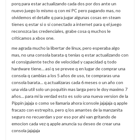
porq para estar actualizando cada dos por dos ante un
nuevo juego lo mismo q con mi PC pero pagando mas, no
olvidemos el detalle q para jugar algunas cosas en steam
tienes q estar si o si conectado a internet para q el juego
reconozca las credenciales, grabe cosa q muchos le
criticamos a xbox one.
me agrada mucho la libertar de linux, pero esperaba algo
mas, no una consola barata q tenias q estar actualizando con
el consiguiente techo de velocidad y capacidad q todo
hardware tiene… asi q se prevee q en lugar de comprar una
consola q cambias a los 5 años de uso, te compraras una
consola barata… q actualizaras cada 6 meses o un año con
una vida util solo un poquitin mas larga pero le doy maximo 7
años… para mi la verdad esto es solo una nueva version de la
Pippin jajaja o como se llamaria ahora iconsole jajajaja q apple
fracazo con estrepito, pero q los amantes de la manzanita
seguro no recuerdan y por eso por ahi van gritando de
emocion cada vez q apple anuncia su deseo de crear una
consola jajajaja