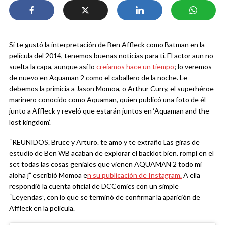
Si te gustó la interpretación de Ben Affleck como Batman en la
película del 2014, tenemos buenas noticias para ti. El actor aun no
suelta la capa, aunque así lo
creíamos hace un tiempo
; lo veremos
de nuevo en Aquaman 2 como el caballero de la noche. Le
debemos la primicia a Jason Momoa, o Arthur Curry, el superhéroe
marinero conocido como Aquaman, quien publicó una foto de él
junto a Affleck y reveló que estarán juntos en ‘Aquaman and the
lost kingdom’.
“REUNIDOS. Bruce y Arturo. te amo y te extraño Las giras de
estudio de Ben WB acaban de explorar el backlot bien. rompí en el
set todas las cosas geniales que vienen AQUAMAN 2 todo mi
aloha j” escribió Momoa e
n su publicación de Instagram.
A ella
respondió la cuenta oficial de DCComics con un simple
“Leyendas”, con lo que se terminó de confirmar la aparición de
Affleck en la película.