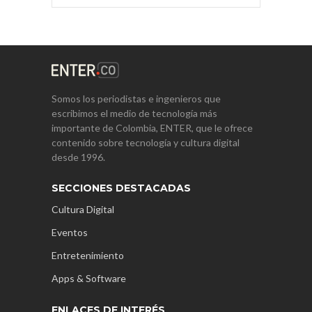
Somos los periodistas e ingenieros que
escribimos el medio de tecnología más
importante de Colombia, ENTER, que le ofrece
contenido sobre tecnología y cultura digital
desde 1996.
SECCIONES DESTACADAS
Cultura Digital
Eventos
Entretenimiento
Apps & Software
ENLACES DE INTERÉS