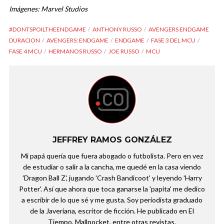
Imágenes: Marvel Studios
#DONTSPOILTHEENDGAME
ANTHONY RUSSO
AVENGERS ENDGAME
DURACION
AVENGERS: ENDGAME
ENDGAME
FASE 3 DEL MCU
FASE 4 MCU
HERMANOS RUSSO
JOE RUSSO
MCU
JEFFREY RAMOS GONZÁLEZ
Mi papá quería que fuera abogado o futbolista. Pero en vez
de estudiar o salir a la cancha, me quedé en la casa viendo
'Dragon Ball Z', jugando 'Crash Bandicoot' y leyendo 'Harry
Potter'. Así que ahora que toca ganarse la 'papita' me dedico
a escribir de lo que sé y me gusta. Soy periodista graduado
de la Javeriana, escritor de ficción. He publicado en El
Tiempo, Mallpocket, entre otras revistas.