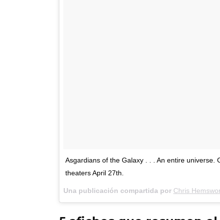
Asgardians of the Galaxy . . . An entire universe.
theaters April 27th.
Una publicación compartida por
Chris Hemswor