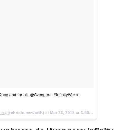
 Once and for all. @Avengers: #InfinityWar in
th
(@chrishemsworth) el
Mar 26, 2018 at 3:50 PDT