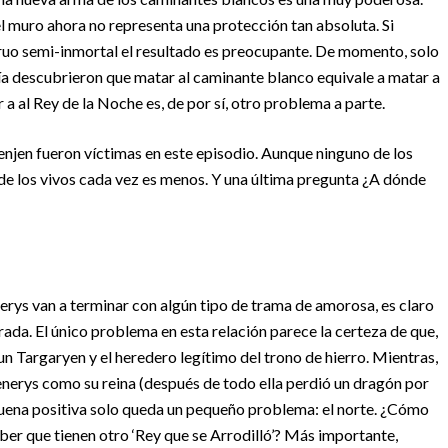
el muro ahora no representa una protección tan absoluta. Si
ruo semi-inmortal el resultado es preocupante. De momento, solo
ía descubrieron que matar al caminante blanco equivale a matar a
 a al Rey de la Noche es, de por sí, otro problema a parte.
en fueron víctimas en este episodio. Aunque ninguno de los
o de los vivos cada vez es menos. Y una última pregunta ¿A dónde
nerys van a terminar con algún tipo de trama de amorosa, es claro
ada. El único problema en esta relación parece la certeza de que,
un Targaryen y el heredero legítimo del trono de hierro.
Mientras,
Daenerys como su reina (después de todo ella perdió un dragón por
suena positiva solo queda un pequeño problema: el norte. ¿Cómo
aber que tienen otro ‘Rey que se Arrodilló’? Más importante,