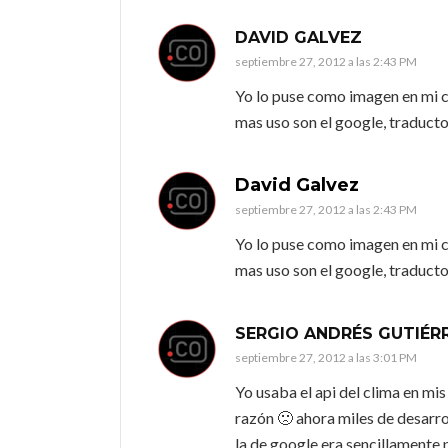
DAVID GALVEZ
septiembre 27, 2012 a las 2:43 PM
Yo lo puse como imagen en mi 
mas uso son el google, traduct
David Galvez
septiembre 27, 2012 a las 2:43 PM
Yo lo puse como imagen en mi 
mas uso son el google, traduct
SERGIO ANDRÉS GUTIÉR
septiembre 27, 2012 a las 3:01 PM
Yo usaba el api del clima en mis
razón 🙁 ahora miles de desar
la de google era sencillamente