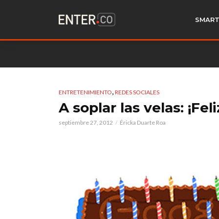
SMART
,
ENTRETENIMIENTO
REDES SOCIALES
A soplar las velas: ¡Fe
septiembre 27, 2012
Éricka Duarte Roa