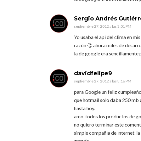
Sergio Andrés Gutiérr
septiembre 27, 2012 a las 3:01 PM
Yo usaba el api del clima en mis
razón 🙁 ahora miles de desar
la de google era sencillamente
davidfelipe9
septiembre 27, 2012 a las 3:16 PM
para Google un feliz cumpleaño
que hotmail solo daba 250 mb de
hasta hoy.
amo todos los productos de go
no quiero terminar este coment
simple compañia de internet, la
grande.