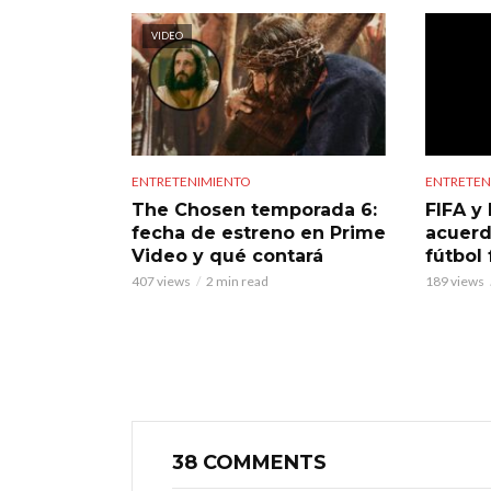
VIDEO
ENTRETENIMIENTO
ENTRETEN
The Chosen temporada 6:
FIFA y 
fecha de estreno en Prime
acuerd
Video y qué contará
fútbol
407 views
2 min read
189 views
38 COMMENTS