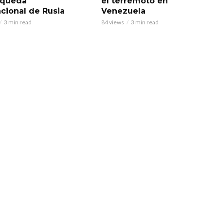
squeda
el terremoto en
acional de Rusia
Venezuela
3 min read
84 views
3 min read