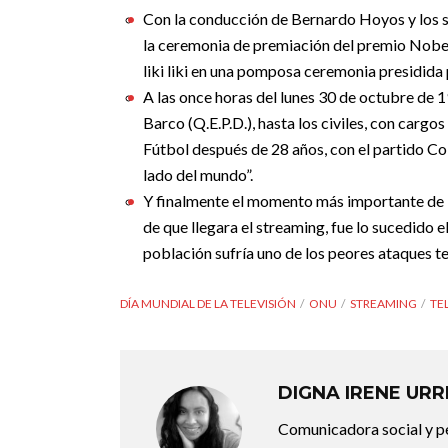
Con la conducción de Bernardo Hoyos y los se
la ceremonia de premiación del premio Nobel
liki liki en una pomposa ceremonia presidida
A las once horas del lunes 30 de octubre de 1
Barco (Q.E.P.D.), hasta los civiles, con carg
Fútbol después de 28 años, con el partido Colo
lado del mundo”.
Y finalmente el momento más importante de la 
de que llegara el streaming, fue lo sucedido
población sufría uno de los peores ataques ter
DÍA MUNDIAL DE LA TELEVISIÓN
ONU
STREAMING
TE
DIGNA IRENE UR
Comunicadora social y pe