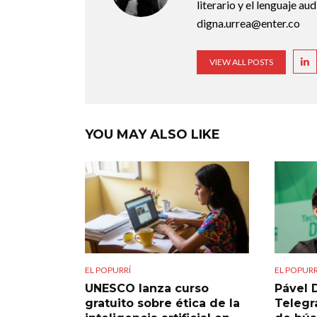
literario y el lenguaje au
digna.urrea@enter.co
VIEW ALL POSTS
YOU MAY ALSO LIKE
EL POPURRÍ
EL POPURR
UNESCO lanza curso
Pável 
gratuito sobre ética de la
Telegra