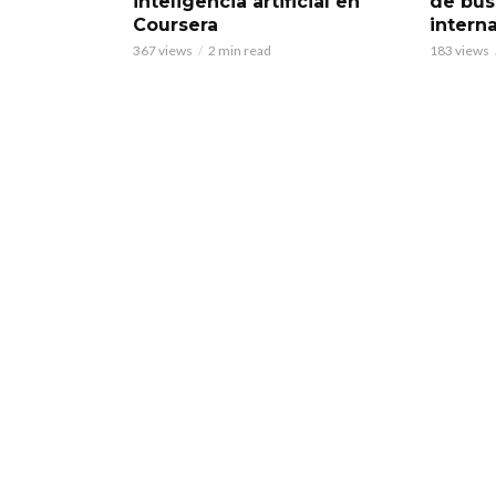
inteligencia artificial en
de bú
Coursera
intern
367 views
2 min read
183 views