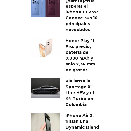
¿Vale la pena
esperar el
iPhone 18 Pro?
Conoce sus 10
principales
novedades
Honor Play 11
Pro: precio,
batería de
7.000 mAh y
solo 7,34 mm
de grosor
Kia lanza la
Sportage X-
Line HEV y el
K4 Turbo en
Colombia
iPhone Air 2:
filtran una
Dynamic Island