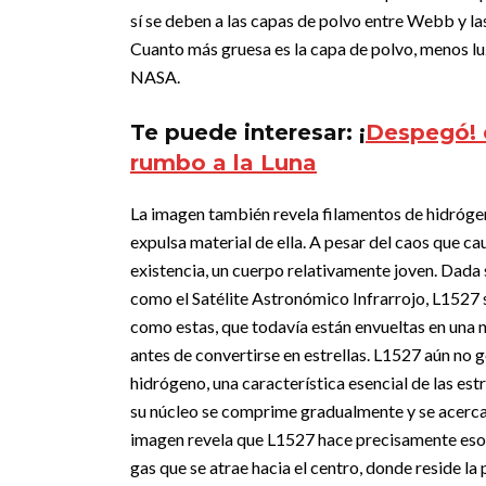
sí se deben a las capas de polvo entre Webb y la
Cuanto más gruesa es la capa de polvo, menos luz
NASA.
Te puede interesar: ¡
Despegó! 
rumbo a la Luna
La imagen también revela filamentos de hidróge
expulsa material de ella. A pesar del caos que c
existencia, un cuerpo relativamente joven. Dada s
como el Satélite Astronómico Infrarrojo, L1527 s
como estas, que todavía están envueltas en una n
antes de convertirse en estrellas. L1527 aún no g
hidrógeno, una característica esencial de las estr
su núcleo se comprime gradualmente y se acerca a
imagen revela que L1527 hace precisamente eso.
gas que se atrae hacia el centro, donde reside la 