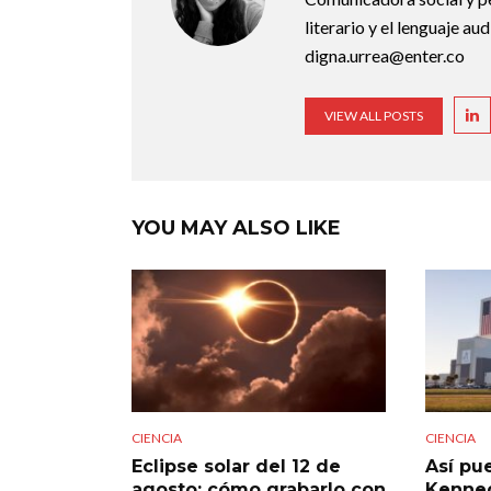
literario y el lenguaje au
digna.urrea@enter.co
VIEW ALL POSTS
YOU MAY ALSO LIKE
CIENCIA
CIENCIA
Eclipse solar del 12 de
Así pue
agosto: cómo grabarlo con
Kenned