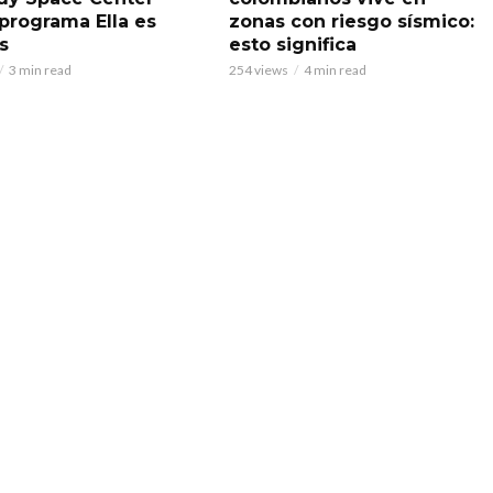
 programa Ella es
zonas con riesgo sísmico:
s
esto significa
3 min read
254 views
4 min read