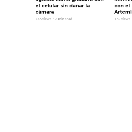
el celular sin dañar la
con el
cámara
Artemi
746 views
3 min read
162 views