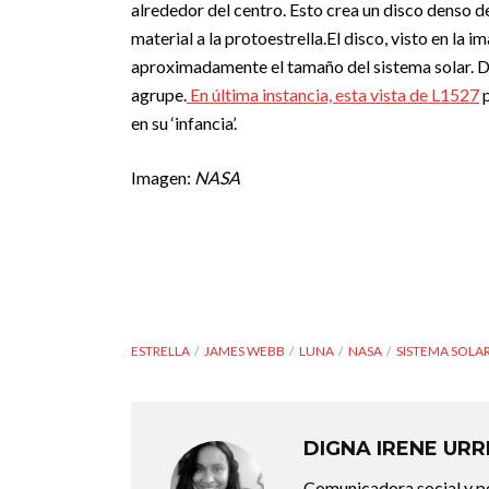
alrededor del centro. Esto crea un disco denso 
material a la protoestrella.
El disco, visto en la 
aproximadamente el tamaño del sistema solar. Da
agrupe.
En última instancia, esta vista de L1527
p
en su ‘infancia’.
Imagen:
NASA
ESTRELLA
JAMES WEBB
LUNA
NASA
SISTEMA SOLA
DIGNA IRENE UR
Comunicadora social y pe