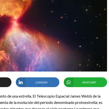
LINKEDIN
WHATSAPP
nto de una estrella. El Telescopio Espacial James Webb de la
nta de la evolución del periodo denominado protoestrella; es
lestes gigantes que decoran el cielo nocturno.
Lo primero que