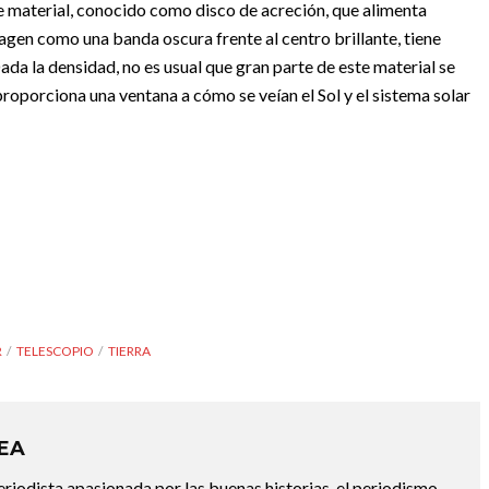
de material, conocido como disco de acreción, que alimenta
imagen como una banda oscura frente al centro brillante, tiene
da la densidad, no es usual que gran parte de este material se
roporciona una ventana a cómo se veían el Sol y el sistema solar
R
TELESCOPIO
TIERRA
REA
riodista apasionada por las buenas historias, el periodismo