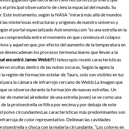
s el principal observatorio de ciencia espacial del mundo. Su
lar. Este instrumento, según la NASA “mirará más allá de mundos
á las misteriosas estructuras y orígenes de nuestro universo y
egún el portal especializado Astronomía.com “es una estrella en la
utiva comprendida entre el momento en que comienza el colapso
lvos y aquel en que, por efecto del aumento de la temperatura en
, se desencadenan los procesos termonucleares que llevan a la
ué encontró James Webb?
El telescopio reveló características
eron ocultas dentro de las nubes oscuras. Según la agencia
la región de formación estelar de Tauro, solo son visibles en luz
deal para la cámara de infrarrojo cercano de Webb.
La imagen que
que se observa durante la formación de nuevas estrellas. Un
lar de material alrededor de una estrella joven) se ve como una
uz de la protoestrella se filtra por encima y por debajo de este
 el polvo circundantes
Las características más predominantes son
infrarroja de color representativo. Delinean las cavidades
protoestrella y choca con la materia circundante.
“Los colores en