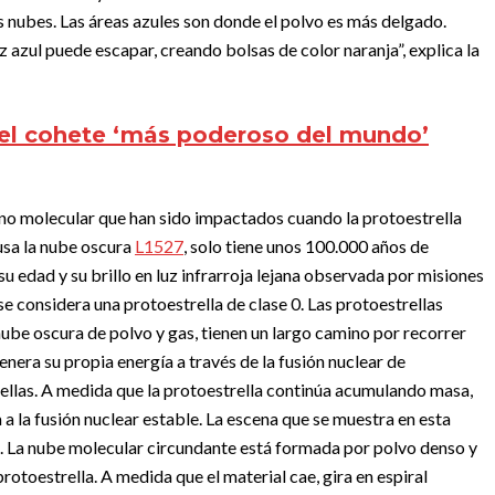
s nubes. Las áreas azules son donde el polvo es más delgado.
 azul puede escapar, creando bolsas de color naranja”, explica la
el cohete ‘más poderoso del mundo’
no molecular que han sido impactados cuando la protoestrella
ausa la nube oscura
L1527
, solo tiene unos 100.000 años de
u edad y su brillo en luz infrarroja lejana observada por misiones
e considera una protoestrella de clase 0.
Las protoestrellas
ube oscura de polvo y gas, tienen un largo camino por recorrer
enera su propia energía a través de la fusión nuclear de
ellas.
A medida que la protoestrella continúa acumulando masa,
 la fusión nuclear estable. La escena que se muestra en esta
 La nube molecular circundante está formada por polvo denso y
protoestrella. A medida que el material cae, gira en espiral