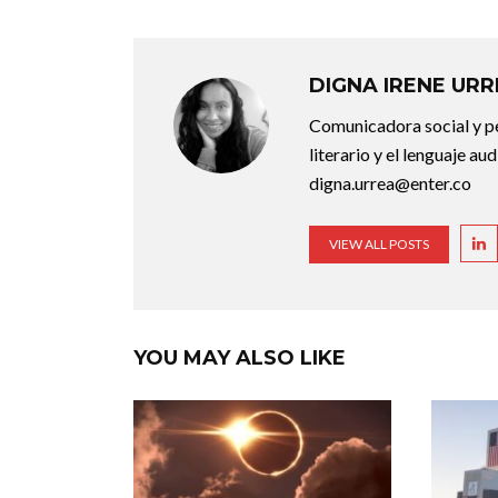
DIGNA IRENE UR
Comunicadora social y pe
literario y el lenguaje au
digna.urrea@enter.co
VIEW ALL POSTS
YOU MAY ALSO LIKE