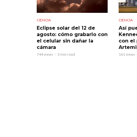
CIENCIA
CIENCIA
Eclipse solar del 12 de
Así pue
agosto: cómo grabarlo con
Kenned
el celular sin dañar la
con el
cámara
Artemi
744 views
3 min read
161 views