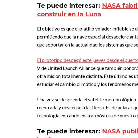
Te puede interesar:
NASA fabric
construir en la Luna
El objetivo es que el platillo volador inflable se
permitiendo que la nave espacial desacelere ant
que soportar en la actualidad los sistemas que s
El prototipo despegó este jueves desde el puer
V de United Launch Alliance que también pondrá e
otra misión totalmente distinta. Este último es 
estudiar el cambio climático y los fenómenos m
Una vez se desprenda el satélite meteorológico
reentrada y descenso a la Tierra. Es de aclarar qu
tecnología entrando en la atmósfera de nuestro 
Te puede interesar:
NASA publi