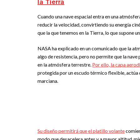
la Tierra
Cuando una nave espacial entra en una atmósfera,
reducir la velocidad, convirtiendo su energía ci
que la que tenemos en la Tierra, lo que supone u
NASA ha explicado en un comunicado que la atm
algo de resistencia, pero no permite que la nave
en la atmósfera terrestre.
Por ello, la capa aero
protegida por un escudo térmico flexible, actúa 
marciana.
Su diseño permitirá que el platillo volante
comienc
modo que desacelera antes y a mayor altitud, mi