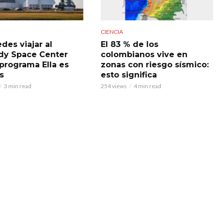
CIENCIA
des viajar al
El 83 % de los
y Space Center
colombianos vive en
 programa Ella es
zonas con riesgo sísmico:
s
esto significa
3 min read
254 views
4 min read