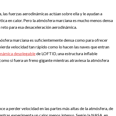
 las fuerzas aerodinámicas actúan sobre ella y le ayudan a
nética en calor. Pero la atmósfera marciana es mucho menos densa
n reto para esa desaceleración aerodinámica.
ósfera marciana es suficientemente densa como para ofrecer
 pierda velocidad tan rápido como lo hacen las naves que entran
dinámica desplegable
de LOFTID, una estructura inflable
como si fuera un freno gigante mientras atraviesa la atmósfera
e a perder velocidad en las partes más altas de la atmósfera, de
entras experimenta un calor menos intenso. Según la NASA, en