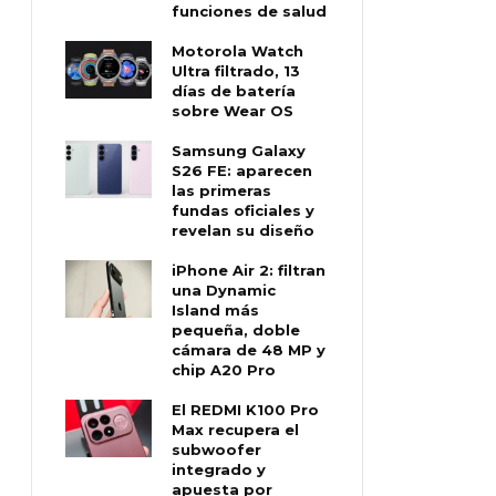
funciones de salud
Motorola Watch
Ultra filtrado, 13
días de batería
sobre Wear OS
Samsung Galaxy
S26 FE: aparecen
las primeras
fundas oficiales y
revelan su diseño
iPhone Air 2: filtran
una Dynamic
Island más
pequeña, doble
cámara de 48 MP y
chip A20 Pro
El REDMI K100 Pro
Max recupera el
subwoofer
integrado y
apuesta por