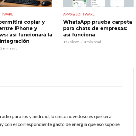
OFTWARE
APPS & SOFTWARE
permitirá copiar y
WhatsApp prueba carpeta
entre iPhone y
para chats de empresas:
s: así funcionará la
así funciona
integración
157 views
4 min read
2 min read
radio para ios y android, lo unico novedoso es que será
ay con el correspondiente gasto de energia que eso supone