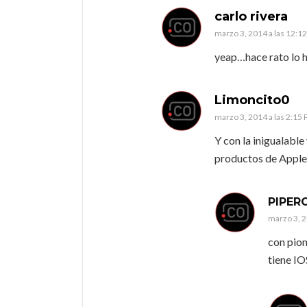
carlo rivera
marzo 3, 2014 a las 12:1
yeap…hace rato lo 
Limoncito0
marzo 3, 2014 a las 2:15
Y con la inigualabl
productos de Apple
PIPER
marzo 3, 2
con pion
tiene IO