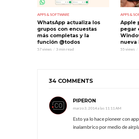
APPS & SOFTWARE
APPS & S
WhatsApp actualiza los
Apple 
grupos con encuestas
pegar 
más completas y la
Window
función @todos
nueva 
57 views
3 min read
55 views
34 COMMENTS
PIPERON
marzo 3, 2014 a las 11:11 AM
Esto ya lo hace pioneer con app
inalambrico por medio de airpl