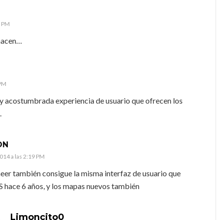
2 PM
hacen…
 PM
e y acostumbrada experiencia de usuario que ofrecen los
.
ON
014 a las 2:19 PM
eer también consigue la misma interfaz de usuario que
S hace 6 años, y los mapas nuevos también
Limoncito0