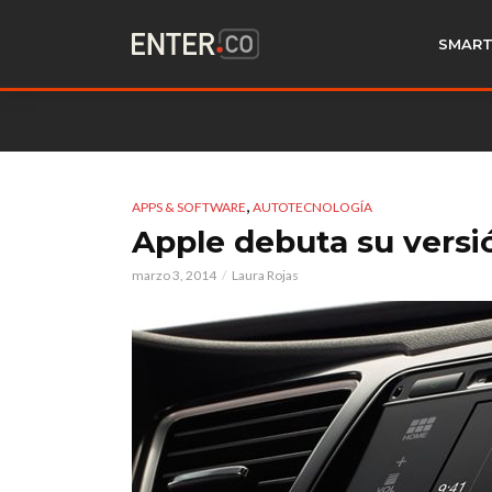
SMART
,
APPS & SOFTWARE
AUTOTECNOLOGÍA
Apple debuta su versi
marzo 3, 2014
Laura Rojas