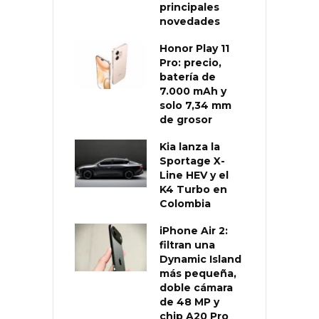
principales
novedades
Honor Play 11
Pro: precio,
batería de
7.000 mAh y
solo 7,34 mm
de grosor
Kia lanza la
Sportage X-
Line HEV y el
K4 Turbo en
Colombia
iPhone Air 2:
filtran una
Dynamic Island
más pequeña,
doble cámara
de 48 MP y
chip A20 Pro