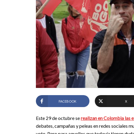
FACEBOOK
X
Este 29 de octubre se
realizan en Colombia las 
debates, campañas y peleas en redes sociales m
voto. Pero para aquellos que todavía tienen du