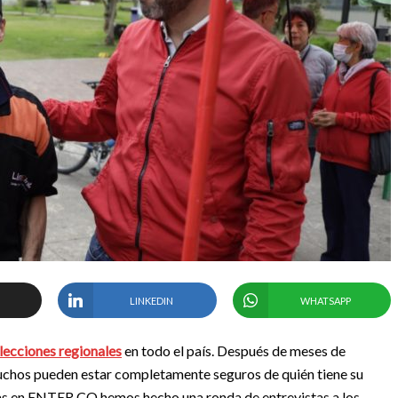
LINKEDIN
WHATSAPP
elecciones regionales
en todo el país. Después de meses de
uchos pueden estar completamente seguros de quién tiene su
das en ENTER.CO hemos hecho una ronda de entrevistas a los