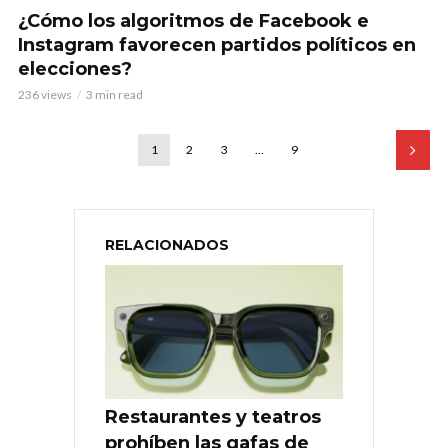
¿Cómo los algoritmos de Facebook e
Instagram favorecen partidos políticos en
elecciones?
236 views
3 min read
1
2
3
…
9
RELACIONADOS
Restaurantes y teatros
prohíben las gafas de