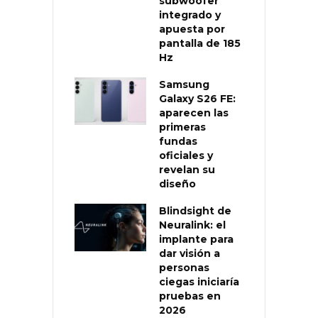
subwoofer
integrado y
apuesta por
pantalla de 185
Hz
Samsung
Galaxy S26 FE:
aparecen las
primeras
fundas
oficiales y
revelan su
diseño
Blindsight de
Neuralink: el
implante para
dar visión a
personas
ciegas iniciaría
pruebas en
2026