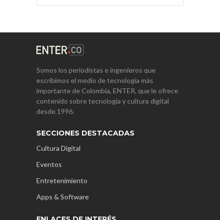
Somos los periodistas e ingenieros que
escribimos el medio de tecnología más
importante de Colombia, ENTER, que le ofrece
contenido sobre tecnología y cultura digital
desde 1996.
SECCIONES DESTACADAS
Cultura Digital
Eventos
Entretenimiento
Apps & Software
ENLACES DE INTERÉS