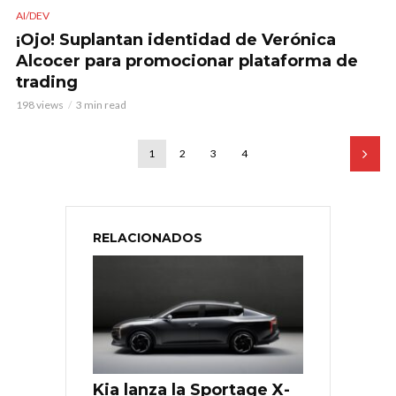
AI/DEV
¡Ojo! Suplantan identidad de Verónica
Alcocer para promocionar plataforma de
trading
198 views
3 min read
1
2
3
4
RELACIONADOS
Kia lanza la Sportage X-