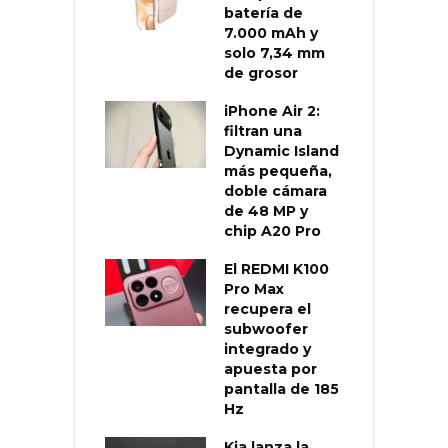
batería de
7.000 mAh y
solo 7,34 mm
de grosor
iPhone Air 2:
filtran una
Dynamic Island
más pequeña,
doble cámara
de 48 MP y
chip A20 Pro
El REDMI K100
Pro Max
recupera el
subwoofer
integrado y
apuesta por
pantalla de 185
Hz
Kia lanza la