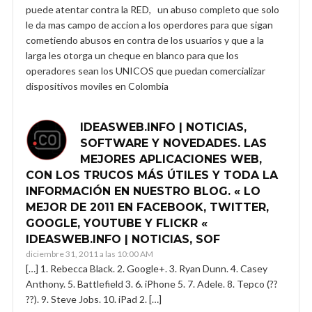
puede atentar contra la RED, un abuso completo que solo
le da mas campo de accion a los operdores para que sigan
cometiendo abusos en contra de los usuarios y que a la
larga les otorga un cheque en blanco para que los
operadores sean los UNICOS que puedan comercializar
dispositivos moviles en Colombia
IDEASWEB.INFO | NOTICIAS,
SOFTWARE Y NOVEDADES. LAS
MEJORES APLICACIONES WEB,
CON LOS TRUCOS MÁS ÚTILES Y TODA LA
INFORMACIÓN EN NUESTRO BLOG. « LO
MEJOR DE 2011 EN FACEBOOK, TWITTER,
GOOGLE, YOUTUBE Y FLICKR «
IDEASWEB.INFO | NOTICIAS, SOF
diciembre 31, 2011 a las 10:00 AM
[…] 1. Rebecca Black. 2. Google+. 3. Ryan Dunn. 4. Casey
Anthony. 5. Battlefield 3. 6. iPhone 5. 7. Adele. 8. Tepco (??
??). 9. Steve Jobs. 10. iPad 2. […]