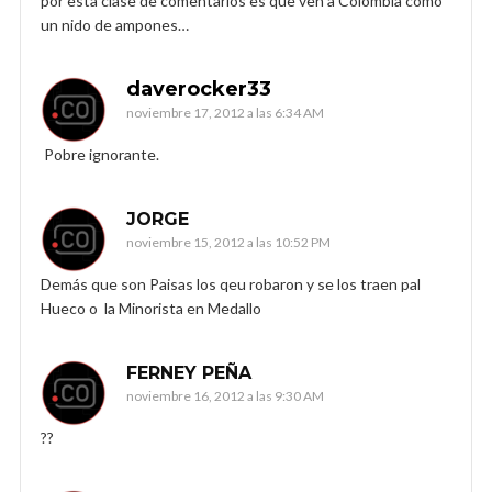
por esta clase de comentarios es que ven a Colombia como
un nido de ampones…
daverocker33
noviembre 17, 2012 a las 6:34 AM
Pobre ignorante.
JORGE
noviembre 15, 2012 a las 10:52 PM
Demás que son Paisas los qeu robaron y se los traen pal
Hueco o la Minorista en Medallo
FERNEY PEÑA
noviembre 16, 2012 a las 9:30 AM
??