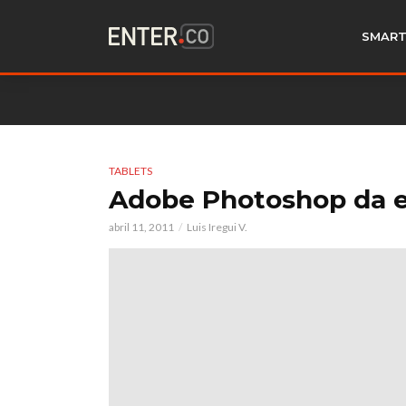
SMART
TABLETS
Adobe Photoshop da el 
abril 11, 2011
Luis Iregui V.