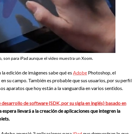
o, son para iPad aunque el video muestra un Xoom.
 la edición de imágenes sabe qué es
Adobe
Photoshop, el
en su campo. También es probable que sus usuarios, por su perfil
sos aparatos que hoy están a la vanguardia en varios sentidos.
e desarrollo de software (SDK, por su sigla en inglés) basado en
 espera llevará a la creación de aplicaciones que integren la
lets.
ue Adobe anunció 3 aplicaciones para
iPad
que demuestran lo que