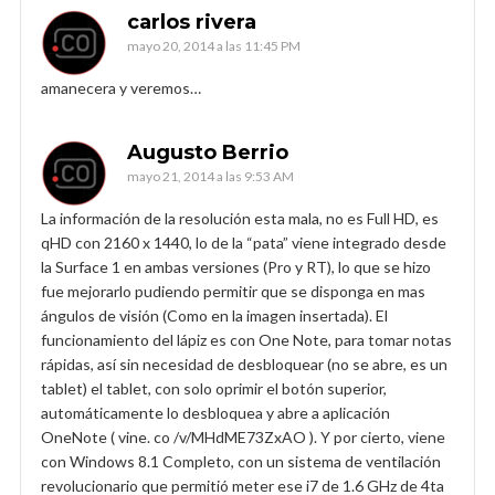
carlos rivera
mayo 20, 2014 a las 11:45 PM
amanecera y veremos…
Augusto Berrio
mayo 21, 2014 a las 9:53 AM
La información de la resolución esta mala, no es Full HD, es
qHD con 2160 x 1440, lo de la “pata” viene integrado desde
la Surface 1 en ambas versiones (Pro y RT), lo que se hizo
fue mejorarlo pudiendo permitir que se disponga en mas
ángulos de visión (Como en la imagen insertada). El
funcionamiento del lápiz es con One Note, para tomar notas
rápidas, así sin necesidad de desbloquear (no se abre, es un
tablet) el tablet, con solo oprimir el botón superior,
automáticamente lo desbloquea y abre a aplicación
OneNote ( vine. co /v/MHdME73ZxAO ). Y por cierto, viene
con Windows 8.1 Completo, con un sistema de ventilación
revolucionario que permitió meter ese i7 de 1.6 GHz de 4ta