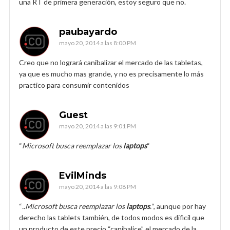
una RT de primera generación, estoy seguro que no.
paubayardo
mayo 20, 2014 a las 8:00 PM
Creo que no logrará canibalizar el mercado de las tabletas,
ya que es mucho mas grande, y no es precisamente lo más
practico para consumir contenidos
Guest
mayo 20, 2014 a las 9:01 PM
“
Microsoft busca reemplazar los
laptops
“
EvilMinds
mayo 20, 2014 a las 9:08 PM
“
..Microsoft busca reemplazar los
laptops
.
“, aunque por hay
derecho las tablets también, de todos modos es dificil que
un producto de este precio “canibalice” el mercado de la