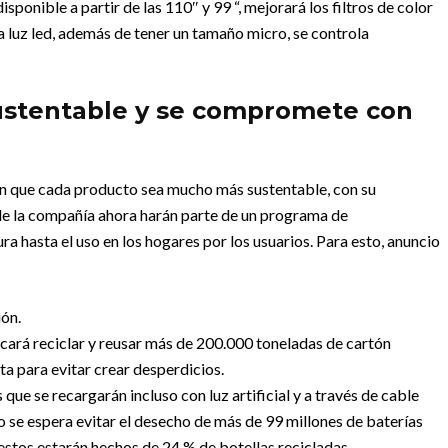
sponible a partir de las 110″ y 99 “, mejorará los filtros de color
da luz led, además de tener un tamaño micro, se controla
stentable y se compromete con
án que cada producto sea mucho más sustentable, con su
 de la compañía ahora harán parte de un programa de
a hasta el uso en los hogares por los usuarios. Para esto, anuncio
ión.
ará reciclar y reusar más de 200.000 toneladas de cartón
ta para evitar crear desperdicios.
que se recargarán incluso con luz artificial y a través de cable
o se espera evitar el desecho de más de 99 millones de baterías
estos estarán hechos de 24 % de botellas recicladas.