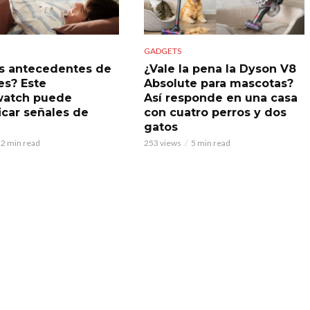
GADGETS
s antecedentes de
¿Vale la pena la Dyson V8
es? Este
Absolute para mascotas?
watch puede
Así responde en una casa
icar señales de
con cuatro perros y dos
gatos
2 min read
253 views
5 min read