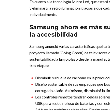
En cuanto a la tecnología Micro Led, que estará di
y eliminará la retroiluminación gracias a que ca
individualmente.
Samsung ahora es más su
la accesibilidad
Samsung anunció varias características que har
proyecto llamado ‘Going Green’, los televisores
sustentabilidad a largo plazo desde la manufactur
tres etapas:
Disminuir su huella de carbono en la producc
Diseño sustentable de sus empaques que busc
corrugado al año. Así mismo, disminuirá la tin
Los controles remotos tendrán celdas solares 
USB para reducir el uso de baterías y con est
AAA en los próximos siete años. Finalmente, 