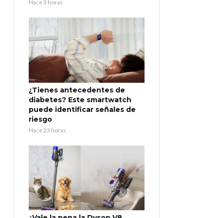
Hace 3 horas
¿Tienes antecedentes de
diabetes? Este smartwatch
puede identificar señales de
riesgo
Hace 23 horas
¿Vale la pena la Dyson V8