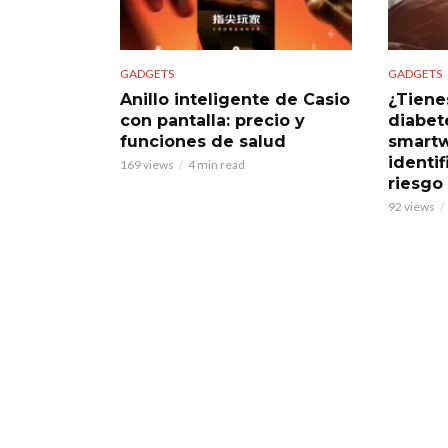
GADGETS
GADGETS
Anillo inteligente de Casio
¿Tiene
con pantalla: precio y
diabet
funciones de salud
smart
identif
169 views
4 min read
riesgo
92 views