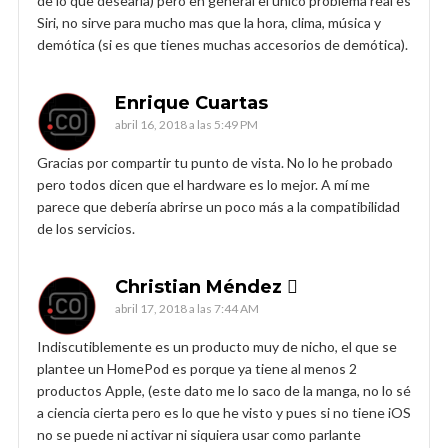
de lo que desearía) pero en general el único problema real es
Siri, no sirve para mucho mas que la hora, clima, música y
demótica (si es que tienes muchas accesorios de demótica).
Enrique Cuartas
abril 16, 2018 a las 5:49 PM
Gracias por compartir tu punto de vista. No lo he probado
pero todos dicen que el hardware es lo mejor. A mí me
parece que debería abrirse un poco más a la compatibilidad
de los servicios.
Christian Méndez 
abril 17, 2018 a las 7:44 AM
Indiscutiblemente es un producto muy de nicho, el que se
plantee un HomePod es porque ya tiene al menos 2
productos Apple, (este dato me lo saco de la manga, no lo sé
a ciencia cierta pero es lo que he visto y pues si no tiene iOS
no se puede ni activar ni siquiera usar como parlante