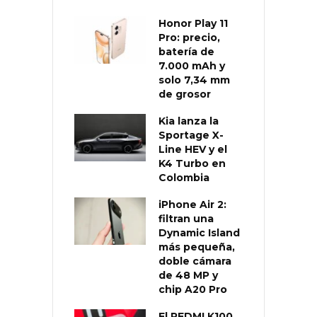
Honor Play 11
Pro: precio,
batería de
7.000 mAh y
solo 7,34 mm
de grosor
Kia lanza la
Sportage X-
Line HEV y el
K4 Turbo en
Colombia
iPhone Air 2:
filtran una
Dynamic Island
más pequeña,
doble cámara
de 48 MP y
chip A20 Pro
El REDMI K100