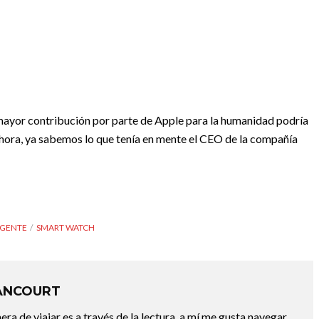
 mayor contribución por parte de Apple para la humanidad podría
. Ahora, ya sabemos lo que tenía en mente el CEO de la compañía
IGENTE
SMART WATCH
ANCOURT
a de viajar es a través de la lectura, a mí me gusta navegar