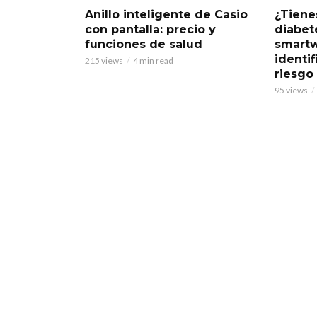
Anillo inteligente de Casio
¿Tiene
con pantalla: precio y
diabet
funciones de salud
smart
identif
215 views
4 min read
riesgo
95 views