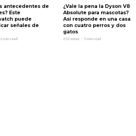
s antecedentes de
¿Vale la pena la Dyson V8
es? Este
Absolute para mascotas?
watch puede
Así responde en una casa
icar señales de
con cuatro perros y dos
gatos
2 min read
253 views
5 min read