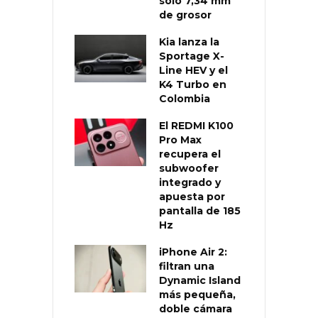
solo 7,34 mm
de grosor
Kia lanza la
Sportage X-
Line HEV y el
K4 Turbo en
Colombia
El REDMI K100
Pro Max
recupera el
subwoofer
integrado y
apuesta por
pantalla de 185
Hz
iPhone Air 2:
filtran una
Dynamic Island
más pequeña,
doble cámara