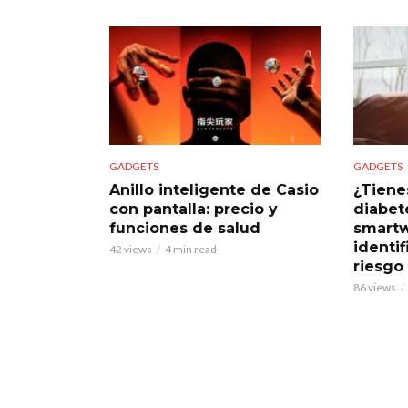
GADGETS
GADGETS
Anillo inteligente de Casio
¿Tiene
con pantalla: precio y
diabet
funciones de salud
smart
identif
42 views
4 min read
riesgo
86 views