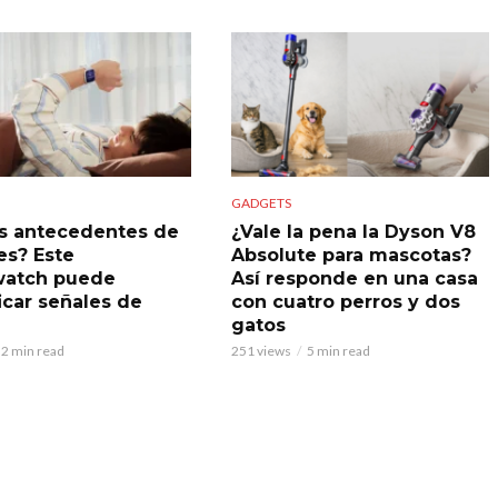
GADGETS
s antecedentes de
¿Vale la pena la Dyson V8
es? Este
Absolute para mascotas?
watch puede
Así responde en una casa
icar señales de
con cuatro perros y dos
gatos
2 min read
251 views
5 min read