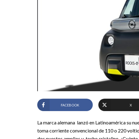
FACEBOOK
X
La marca alemana lanzó en Latinoamérica su nue
toma corriente convencional de 110 o 220 voltios,
dos puestos amplios y techo cristalino. ¿Cuánto