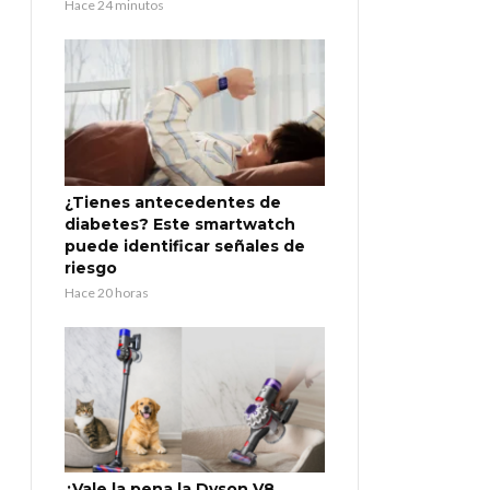
Hace 24 minutos
¿Tienes antecedentes de
diabetes? Este smartwatch
puede identificar señales de
riesgo
Hace 20 horas
¿Vale la pena la Dyson V8