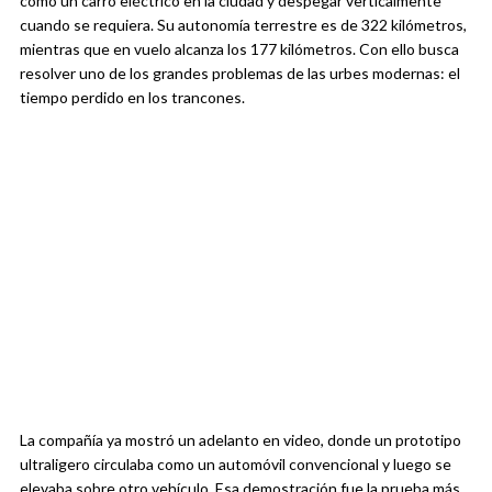
como un carro eléctrico en la ciudad y despegar verticalmente
cuando se requiera. Su autonomía terrestre es de 322 kilómetros,
mientras que en vuelo alcanza los 177 kilómetros. Con ello busca
resolver uno de los grandes problemas de las urbes modernas: el
tiempo perdido en los trancones.
La compañía ya mostró un adelanto en video, donde un prototipo
ultraligero circulaba como un automóvil convencional y luego se
elevaba sobre otro vehículo. Esa demostración fue la prueba más