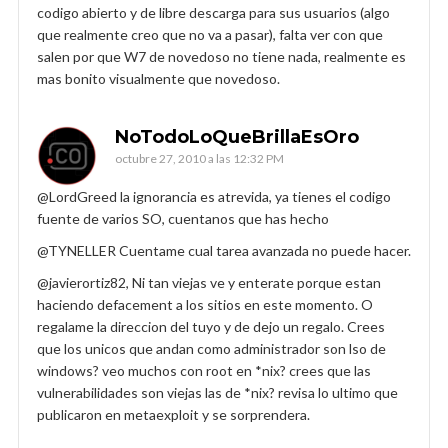
codigo abierto y de libre descarga para sus usuarios (algo
que realmente creo que no va a pasar), falta ver con que
salen por que W7 de novedoso no tiene nada, realmente es
mas bonito visualmente que novedoso.
NoTodoLoQueBrillaEsOro
octubre 27, 2010 a las 12:32 PM
@LordGreed la ignorancia es atrevida, ya tienes el codigo
fuente de varios SO, cuentanos que has hecho
@TYNELLER Cuentame cual tarea avanzada no puede hacer.
@javierortiz82, Ni tan viejas ve y enterate porque estan
haciendo defacement a los sitios en este momento. O
regalame la direccion del tuyo y de dejo un regalo. Crees
que los unicos que andan como administrador son lso de
windows? veo muchos con root en *nix? crees que las
vulnerabilidades son viejas las de *nix? revisa lo ultimo que
publicaron en metaexploit y se sorprendera.