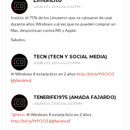
Limoncito
octubre 31, 2010 a las 6:15 PM
Insisto, el 75% de los Linuxeros que se cansaron de usar
durante años Windows y al ver que no pueden comprar un
Mac, despotrican contra MS y Apple.
Saludos.
TECN (TECN Y SOCIAL MEDIA)
octubre 25, 2010 a las 9:59 PM
✉ Windows 8 estaría listo en 2 años
http://bit.ly/9t9OO3
(
@jfandres
)
TENERIFE1975 (AMADA FAJARDO)
octubre 25, 2010 a las 10:00 PM
“
@tecn
: ✉ Windows 8 estaría listo en 2 años
http://bit.ly/9t9OO3
(
@jfandres
)”