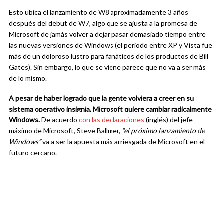
Esto ubica el lanzamiento de W8 aproximadamente 3 años
después del debut de W7, algo que se ajusta a la promesa de
Microsoft de jamás volver a dejar pasar demasiado tiempo entre
las nuevas versiones de Windows (el periodo entre XP y Vista fue
más de un doloroso lustro para fanáticos de los productos de Bill
Gates). Sin embargo, lo que se viene parece que no va a ser más
de lo mismo.
A pesar de haber logrado que la gente volviera a creer en su
sistema operativo insignia, Microsoft quiere cambiar radicalmente
Windows.
De acuerdo
con las declaraciones
(inglés) del jefe
máximo de Microsoft, Steve Ballmer,
“
el
pr
ó
xi
m
o la
n
zami
e
nt
o
de
Windows”
va a ser la apuesta más arriesgada de Microsoft en el
futuro cercano.