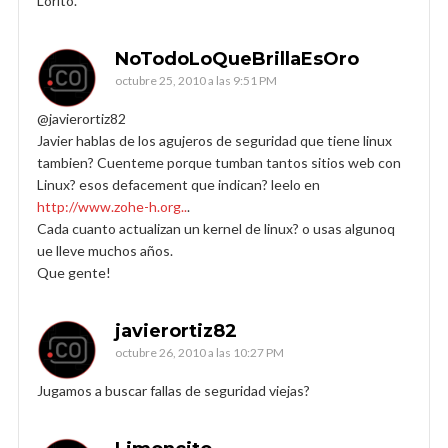
Lorito.
NoTodoLoQueBrillaEsOro
octubre 25, 2010 a las 9:51 PM
@javierortiz82
Javier hablas de los agujeros de seguridad que tiene linux
tambien? Cuenteme porque tumban tantos sitios web con
Linux? esos defacement que indican? leelo en
http://www.zohe-h.org..
.
Cada cuanto actualizan un kernel de linux? o usas algunoq
ue lleve muchos años.
Que gente!
javierortiz82
octubre 26, 2010 a las 10:27 PM
Jugamos a buscar fallas de seguridad viejas?