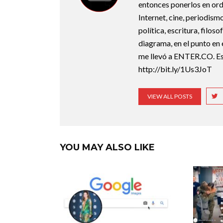
entonces ponerlos en ord
Internet, cine, periodismo
política, escritura, filos
diagrama, en el punto en 
me llevó a ENTER.CO. Est
http://bit.ly/1Us3JoT
VIEW ALL POSTS
YOU MAY ALSO LIKE