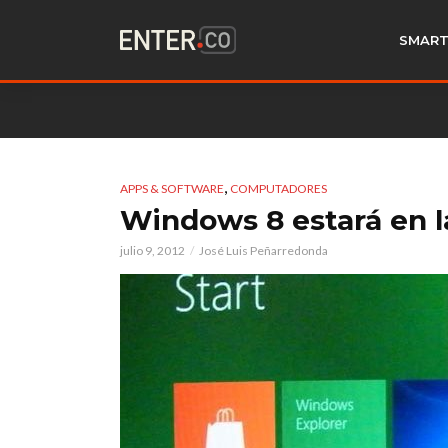
SMART
,
APPS & SOFTWARE
COMPUTADORES
Windows 8 estará en l
julio 9, 2012
José Luis Peñarredonda