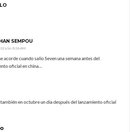
ULO
M
HAN SEMPOU
012 a las 8:26 AM
e acorde cuando salio Seven una semana antes del
nto oficial en china…
 también en octubre un día después del lanzamiento oficial
lo