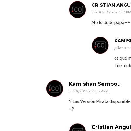
CRISTIAN ANG
julio 9, 2012 a las 4:06 P
No lo dude papá ¬¬
KAMIS
julio 10, 2
es que m
lanzamie
Kamishan Sempou
julio 9, 2012 a las 3:29 PM
Y Las Versión Pirata disponible
=P
Cristian Angu