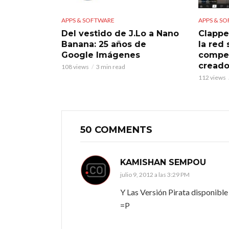
APPS & SOFTWARE
APPS & S
Del vestido de J.Lo a Nano
Clappe
Banana: 25 años de
la red
Google Imágenes
compet
creado
108 views
3 min read
112 views
50 COMMENTS
KAMISHAN SEMPOU
julio 9, 2012 a las 3:29 PM
Y Las Versión Pirata disponible
=P