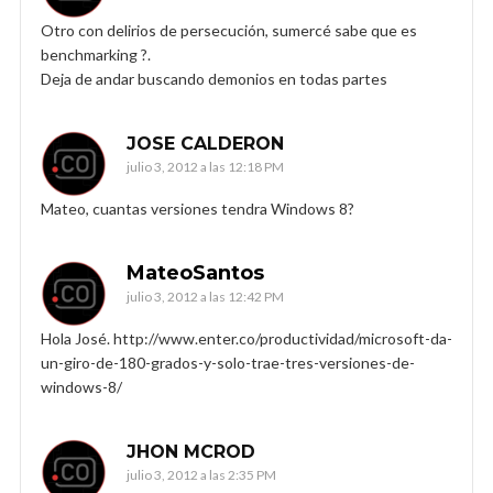
Otro con delirios de persecución, sumercé sabe que es
benchmarking ?.
Deja de andar buscando demonios en todas partes
JOSE CALDERON
julio 3, 2012 a las 12:18 PM
Mateo, cuantas versiones tendra Windows 8?
MateoSantos
julio 3, 2012 a las 12:42 PM
Hola José. http://www.enter.co/productividad/microsoft-da-
un-giro-de-180-grados-y-solo-trae-tres-versiones-de-
windows-8/
JHON MCROD
julio 3, 2012 a las 2:35 PM