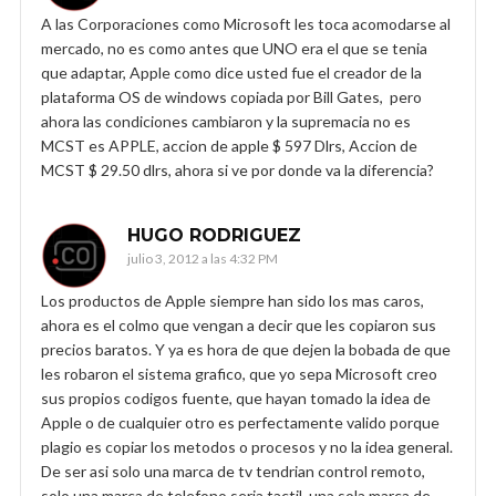
A las Corporaciones como Microsoft les toca acomodarse al
mercado, no es como antes que UNO era el que se tenia
que adaptar, Apple como dice usted fue el creador de la
plataforma OS de windows copiada por Bill Gates, pero
ahora las condiciones cambiaron y la supremacia no es
MCST es APPLE, accion de apple $ 597 Dlrs, Accion de
MCST $ 29.50 dlrs, ahora si ve por donde va la diferencia?
HUGO RODRIGUEZ
julio 3, 2012 a las 4:32 PM
Los productos de Apple siempre han sido los mas caros,
ahora es el colmo que vengan a decir que les copiaron sus
precios baratos. Y ya es hora de que dejen la bobada de que
les robaron el sistema grafico, que yo sepa Microsoft creo
sus propios codigos fuente, que hayan tomado la idea de
Apple o de cualquier otro es perfectamente valido porque
plagio es copiar los metodos o procesos y no la idea general.
De ser asi solo una marca de tv tendrian control remoto,
solo una marca de telefono seria tactil, una sola marca de