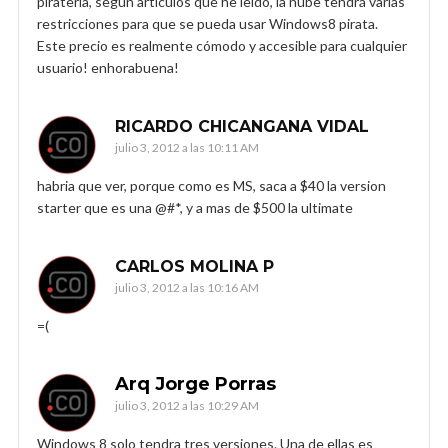
piratería, según artículos que he leído, la nube tendrá varias
restricciones para que se pueda usar Windows8 pirata.
Este precio es realmente cómodo y accesible para cualquier
usuario! enhorabuena!
RICARDO CHICANGANA VIDAL
julio 3, 2012 a las 10:11 AM
habria que ver, porque como es MS, saca a $40 la version
starter que es una @#*, y a mas de $500 la ultimate
CARLOS MOLINA P
julio 3, 2012 a las 10:16 AM
=(
Arq Jorge Porras
julio 3, 2012 a las 10:29 AM
Windows 8 solo tendra tres versiones. Una de ellas es