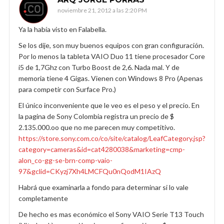
noviembre 21, 2012 a las 2:20 PM
Ya la había visto en Falabella.
Se los dije, son muy buenos equipos con gran configuración.
Por lo menos la tableta VAIO Duo 11 tiene procesador Core
i5 de 1,7Ghz con Turbo Boost de 2,6. Nada mal. Y de
memoria tiene 4 Gigas. Vienen con Windows 8 Pro (Apenas
para competir con Surface Pro.)
El único inconveniente que le veo es el peso y el precio. En
la pagina de Sony Colombia registra un precio de $
2.135.000.oo que no me parecen muy competitivo.
https://store.sony.com.co/co/site/catalog/LeafCategory.jsp?
category=cameras&id=cat4280038&marketing=cmp-
alon_co-gg-se-brn-comp-vaio-
97&gclid=CKyzj7Xh4LMCFQu0nQodM1IAzQ
Habrá que examinarla a fondo para determinar si lo vale
completamente
De hecho es mas económico el Sony VAIO Serie T13 Touch