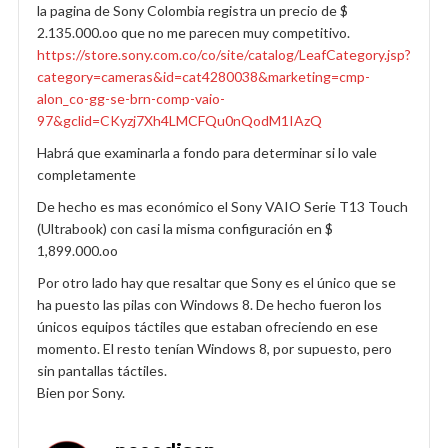
la pagina de Sony Colombia registra un precio de $
2.135.000.oo que no me parecen muy competitivo.
https://store.sony.com.co/co/site/catalog/LeafCategory.jsp?
category=cameras&id=cat4280038&marketing=cmp-
alon_co-gg-se-brn-comp-vaio-
97&gclid=CKyzj7Xh4LMCFQu0nQodM1IAzQ
Habrá que examinarla a fondo para determinar si lo vale
completamente
De hecho es mas económico el Sony VAIO Serie T13 Touch
(Ultrabook) con casi la misma configuración en $
1,899.000.oo
Por otro lado hay que resaltar que Sony es el único que se
ha puesto las pilas con Windows 8. De hecho fueron los
únicos equipos táctiles que estaban ofreciendo en ese
momento. El resto tenían Windows 8, por supuesto, pero
sin pantallas táctiles.
Bien por Sony.