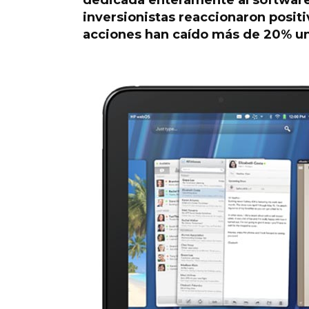
dedicada enteramente al software
inversionistas reaccionaron posit
acciones han caído más de 20% un