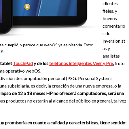
clientes
fieles, y
buenos
comentario
s de
inversionist
e cumplió, y parece que webOS ya es historia. Foto:
as y
P.
analistas
 tablet
TouchPad
y de los
teléfonos inteligentes Veer y Pre
,
fruto
tema operativo webOS.
u división de computación personal (PSG: Personal Systems
na subsidiaria, es decir, la creación de una nueva empresa, o la
 lapso de 12 a 18 meses HP no ofrecerá computadores, será una
sus productos no estarán al alcance del público en general, tal vez
promisoria en cuanto a calidad y características, tiene sentido: