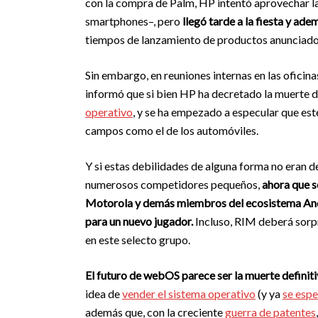
con la compra de Palm, HP intentó aprovechar la
smartphones–, pero
llegó tarde a la fiesta y ade
tiempos de lanzamiento de productos anunciado
Sin embargo, en reuniones internas en las oficin
informó que si bien HP ha decretado la muerte
operativo
, y se ha empezado a especular que est
campos como el de los automóviles.
Y si estas debilidades de alguna forma no eran
numerosos competidores pequeños,
ahora que s
Motorola y demás miembros del ecosistema And
para un nuevo jugador.
Incluso, RIM deberá sor
en este selecto grupo.
El futuro de webOS parece ser la muerte definiti
idea de
vender el sistema operativo
(y ya
se esp
además que, con la creciente
guerra de patentes