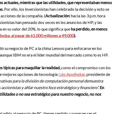
es actuales, mientras que las utilidades, que representaban menos
as.
Por ello, los inversionistas han celebrado la decisión y esto se
s acciones de la compañía. (
Actualización:
hacia las 3 p.m. hora
sionistas han pensado dos veces en los anuncios de HP, y las
en su valor del 20%, lo que significa que
ha perdido, en menos
bolsa, al pasar de 61.000 millones a 49.000
).
ió su negocio de PC a la china Lenovo para enfocarse en los
 aunque IBM no era el líder mundial del mercado como lo es HP.
s típicas para maquillar la realidad,
como el compromiso con los
 de mejores opciones de tecnología:
Léo Apotheker
, presidente de
rnativas para la división de computación personal demuestra
ccionistas y afilar nuestro foco estratégico y financiero”.
En
ilidades o no sea estratégico para nuestro negocio, no nos
 adiós al negocio de PC, tienen sentido, y parecen ser el