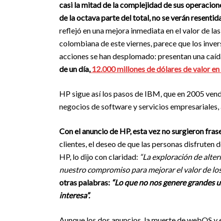
casi la mitad de la complejidad de sus operacion
de la octava parte del total, no se verán resentid
reflejó en una mejora inmediata en el valor de la
colombiana de este viernes, parece que los inver
acciones se han desplomado: presentan una caída 
de un día,
12.000 millones de dólares de valor en 
HP sigue así los pasos de IBM, que en 2005 vend
negocios de software y servicios empresariales,
Con el anuncio de HP, esta vez no surgieron frase
clientes, el deseo de que las personas disfruten
HP, lo dijo con claridad:
“La exploración de alte
nuestro compromiso para mejorar el valor de los a
otras palabras:
“Lo que no nos genere grandes ut
interesa”.
Aunque los dos anuncios, la muerte de webOS y el