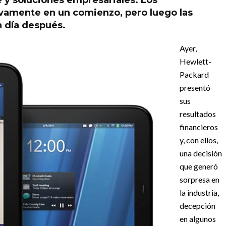
 y soluciones empresariales. Los
ivamente en un comienzo, pero luego las
 día después.
Ayer,
Hewlett-
Packard
presentó
sus
resultados
financieros
y, con ellos,
una decisión
que generó
sorpresa en
la industria,
decepción
en algunos