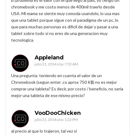
El problema es el valor con el que llego al pais, yo tengo un
chromebook y me costo menos de 400mil traerlo desde
USA. Mi mama se siente muy comoda usandolo, lo usa mas
que una tablet porque sigue con el paradigma de un pc, lo
que para muchas personas es dificil de dejar y pasar a una
tablet sobre todo si no eres de una generacion muy
tecnologica.
Appleland
julio 21, 2014 a las 7:53 AM
Una pregunta: teniendo en cuenta el valor de un
Chromebook (segun enter .co aprox 750 K$) no es mejor
comprar una tableta? Es decir, por costo / beneficio, no sería
mejor una tableta de ese mismo precio?
VooDooChicken
julio 21, 2014 a las 1:22 PM
al precio al que lo trajeron, tal vez sí