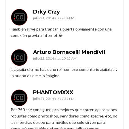
Drky Crzy
julio 21, 2014 a las 7:34 PM
También sirve para trancar la puerta obviamente con una
conexión previa a internet 😀
Arturo Bornacelli Mendivil
julio 22, 2014 a las 10:15 AM
jajajajajja si q me has echo reir con ese comentario ajajjajaja y
lo bueno es q me lo imagine
PHANTOMXXX
julio 21, 2014 a las 7:37 PM
Por 750k se consiguen pcs mejores que corren aplicaciones
robustas como photoshop, servidores como apache, etc, no
las mentiras de app para móviles que solo sirven para
consumir contenido y si mucho para editar textos…