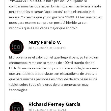
749.000 vs 1’600.000 la note pro de 12 pulgadas si
comparamos las dos hacen lo mismo, si es mas liviana la note
pero tendrias q cargar “accesorios” como el teclado y el
mouse. Y creame que yo no gastaria 1’600.000 en una tablet
pues para eso me compro un portatil hibrido ya con
windows que es mil veces mejor que android
Nury Farelo V.
julio 26, 2014 a las 11:51 PM
El problema es el valor con el que llego al pais, yo tengo un
chromebook y me costo menos de 400mil traerlo desde
USA. Mi mama se siente muy comoda usandolo, lo usa mas
que una tablet porque sigue con el paradigma de un pc, lo
que para muchas personas es dificil de dejar y pasar a una
tablet sobre todo si no eres de una generacion muy
tecnologica.
Richard Ferney García
julio 21, 2014 a las 11:11 AM