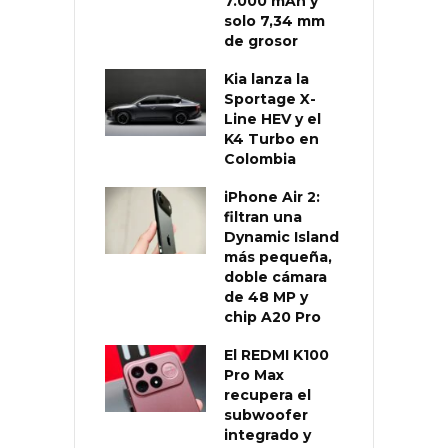
7.000 mAh y
solo 7,34 mm
de grosor
Kia lanza la
Sportage X-
Line HEV y el
K4 Turbo en
Colombia
iPhone Air 2:
filtran una
Dynamic Island
más pequeña,
doble cámara
de 48 MP y
chip A20 Pro
El REDMI K100
Pro Max
recupera el
subwoofer
integrado y