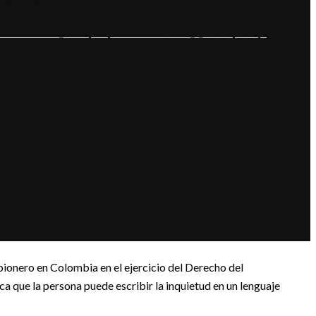
 not found
23/02/Grabacio&?_=7#769;n-de-pantalla-2023-02-15-a-la_s_-1.10.39-p.-m..mp4
ionero en Colombia en el ejercicio del Derecho del
ca que la persona puede escribir la inquietud en un lenguaje