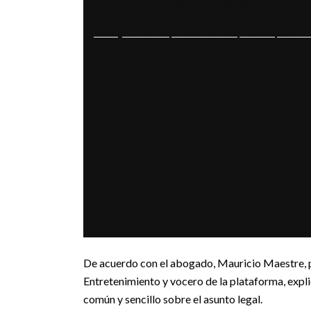
Reproductor
Media error: Format(s) not supported or source(s)
de
Descargar archivo: https://www.enter.co/wp-content/uploads/20
vídeo
De acuerdo con el abogado, Mauricio Maestre, p
Entretenimiento y vocero de la plataforma, expli
común y sencillo sobre el asunto legal.