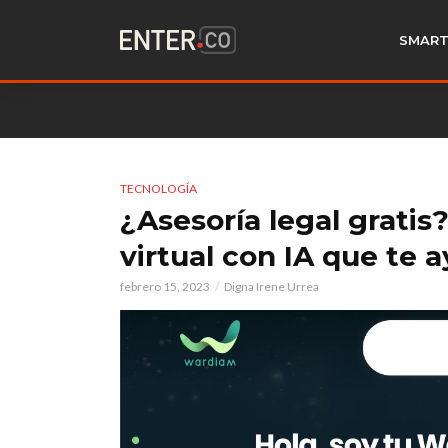
SMART
TECNOLOGÍA
¿Asesoría legal gratis
virtual con IA que te 
febrero 15, 2023
Digna Irene Urrea
Reproductor
de
vídeo