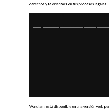
derechos y te orientará en tus procesos legales.
Reproductor
Media error: Format(s) not supported or source(s)
de
Descargar archivo: https://www.enter.co/wp-content/uploads/20
vídeo
Wardiam, está disponible en una versión web pe