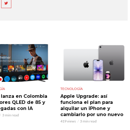
GÍA
TECNOLOGÍA
 lanza en Colombia
Apple Upgrade: así
sores QLED de 85 y
funciona el plan para
lgadas con IA
alquilar un iPhone y
cambiarlo por uno nuevo
3 min read
419 views
3 min read