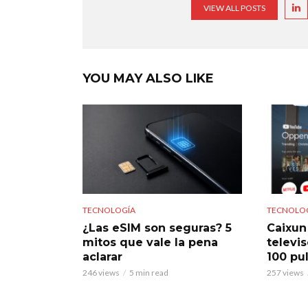
VIEW ALL POSTS
YOU MAY ALSO LIKE
TECNOLOGÍA
TECNOLO
¿Las eSIM son seguras? 5
Caixun
mitos que vale la pena
televi
aclarar
100 pu
246 views
5 min read
257 views