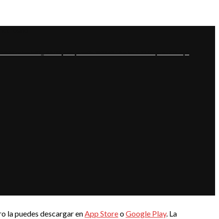
 not found
23/02/Grabacio&?_=6#769;n-de-pantalla-2023-02-15-a-las-1.23.07-p.-m.-222.mp4
ro la puedes descargar en
App Store
o
Google Play
. La