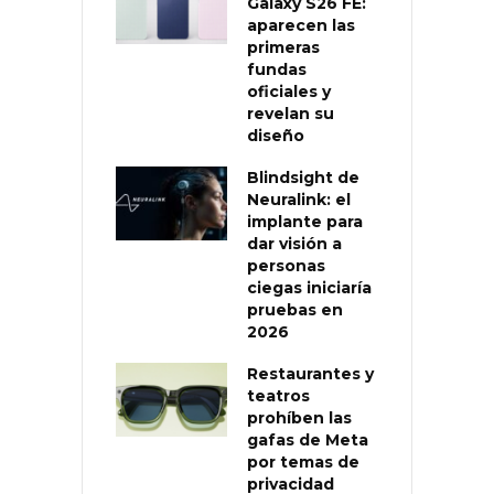
Galaxy S26 FE:
aparecen las
primeras
fundas
oficiales y
revelan su
diseño
Blindsight de
Neuralink: el
implante para
dar visión a
personas
ciegas iniciaría
pruebas en
2026
Restaurantes y
teatros
prohíben las
gafas de Meta
por temas de
privacidad