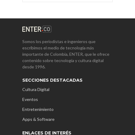
Somos los periodistas e ingenieros que
escribimos el medio de tecnología más
importante de Colombia, ENTER, que le ofrece
contenido sobre tecnología y cultura digital
desde 1996.
SECCIONES DESTACADAS
Cultura Digital
Eventos
Entretenimiento
Apps & Software
ENLACES DE INTERÉS