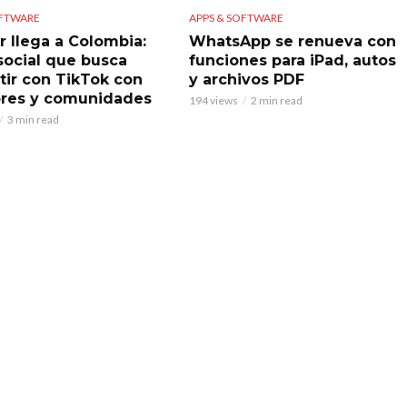
OFTWARE
APPS & SOFTWARE
r llega a Colombia:
WhatsApp se renueva con
 social que busca
funciones para iPad, autos
ir con TikTok con
y archivos PDF
res y comunidades
194 views
2 min read
3 min read