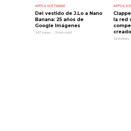
APPS & SOFTWARE
APPS & S
Del vestido de J.Lo a Nano
Clappe
Banana: 25 años de
la red
Google Imágenes
compet
creado
147 views
3 min read
124 views