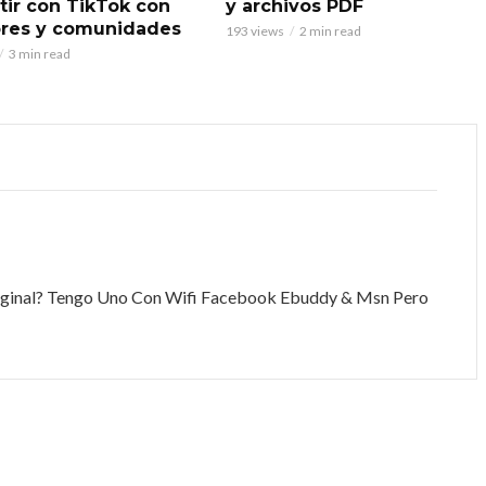
ir con TikTok con
y archivos PDF
res y comunidades
193 views
2 min read
3 min read
riginal? Tengo Uno Con Wifi Facebook Ebuddy & Msn Pero