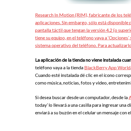
Research In Motion (RIM), fabricante de los telé
aplicaciones. Sin embargo, sólo está disponible 
pantalla táctil que tengan la versión 4.2 (o super
tiene su equipo, en el teléfono vaya a ‘Opciones’,
sistema operativo del teléfono. Para actualizarl
La aplicación de la tienda no viene instalada cu
teléfono vaya a la tienda
BlackBerry App World
Cuando esté instalada dé clic en el ícono corre
como música, noticias, fotos y video, entretenimi
Si desea buscar desde un computador, desde la
today’ lo llevará a una casilla para ingresar una
enviará a su buzón en el celular un mensaje con e