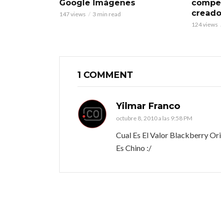
Google Imágenes
compet
creado
147 views
3 min read
124 views
1 COMMENT
Yilmar Franco
octubre 8, 2010 a las 9:58 PM
Cual Es El Valor Blackberry O
Es Chino :/