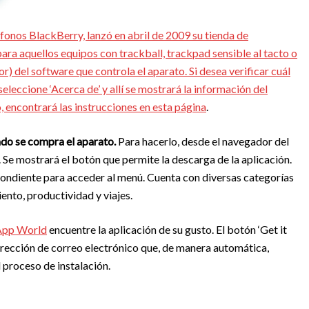
fonos BlackBerry, lanzó en abril de 2009 su tienda de
para aquellos equipos con trackball, trackpad sensible al tacto o
ior) del software que controla el aparato. Si desea verificar cuál
 seleccione ‘Acerca de’ y allí se mostrará la información del
o, encontrará las instrucciones en
esta página
.
ando se compra el aparato.
Para hacerlo, desde el navegador del
. Se mostrará el botón que permite la descarga de la aplicación.
spondiente para acceder al menú. Cuenta con diversas categorías
ento, productividad y viajes.
App World
encuentre la aplicación de su gusto. El botón ‘Get it
 dirección de correo electrónico que, de manera automática,
l proceso de instalación.