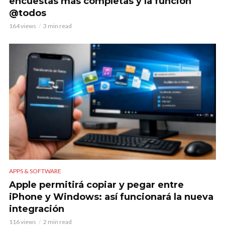
encuestas más completas y la función
@todos
164 views
3 min read
APPS & SOFTWARE
Apple permitirá copiar y pegar entre
iPhone y Windows: así funcionará la nueva
integración
116 views
2 min read