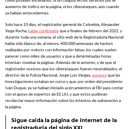
como posibles escenarios, ni un colapso en los servicios por el
aumento de tráfico en la página, ni los ciberataques, aún cuando
ya habían antecedentes.
Solo hace 10 días, el registrador general de Colombia, Alexander
Vega Rocha,
había confirmado
que a finales de febrero del 2022, y
durante toda una semana, el sitio web de la Registraduría Nacional
había sido blanco de, al menos, 400.000 amenazas de hackeo
realizadas por «robots con información falsa», los cuales suelen
parecer como miles de usuarios y que a determinadas horas
intentan «tumbar la página». Además de lo anterior, y de que el
registrador sostuvo que los ciberataques fueron neutralizados, el
director de la Policía Nacional, Jorge Luis Vargas,
aseguró
que las
investigaciones estaban en curso y que, por orden del presidente
Iván Duque, ya se habían iniciado acercamientos al FBI para contar
con el apoyo de expertos de EE.UU, y que estos pudieran
recolectar mayor información sobre los intentos de vulneración a
la página.
Sigue caida la página de internet de la
registraduria del siglo XXI