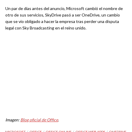
Un par de días antes del anuncio, Microsoft cambió el nombre de
otro de sus servicios, SkyDrive pasó a ser OneDrive, un cambio
que se vio obligado a hacer la empresa tras perder una disputa
legal con Sky Broadcasting en el reino unido.
Imagen:
Blog oficial de Office
.
MICROSOFT
OFFICE
OFFICE ONLINE
OFFICE WEB APPS
ONEDRIVE