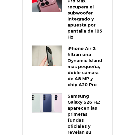
Pro Max
recupera el
subwoofer
integrado y
apuesta por
pantalla de 185
Hz
iPhone Air 2:
filtran una
Dynamic Island
más pequeña,
doble cámara
de 48 MP y
chip A20 Pro
Samsung
Galaxy S26 FE:
aparecen las
primeras
fundas
oficiales y
revelan su