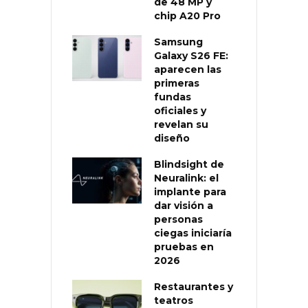
de 48 MP y
chip A20 Pro
Samsung
Galaxy S26 FE:
aparecen las
primeras
fundas
oficiales y
revelan su
diseño
Blindsight de
Neuralink: el
implante para
dar visión a
personas
ciegas iniciaría
pruebas en
2026
Restaurantes y
teatros