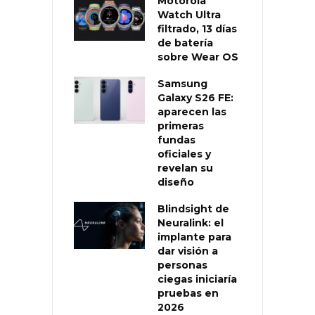
Motorola
Watch Ultra
filtrado, 13 días
de batería
sobre Wear OS
Samsung
Galaxy S26 FE:
aparecen las
primeras
fundas
oficiales y
revelan su
diseño
Blindsight de
Neuralink: el
implante para
dar visión a
personas
ciegas iniciaría
pruebas en
2026