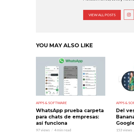
VIEW ALL POSTS
YOU MAY ALSO LIKE
APPS & SOFTWARE
APPS & S
WhatsApp prueba carpeta
Del ve
para chats de empresas:
Banana
así funciona
Googl
97 views
4 min read
153 views