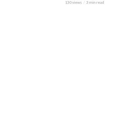
130 views
3 min read