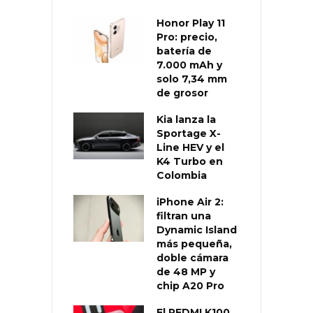
Honor Play 11
Pro: precio,
batería de
7.000 mAh y
solo 7,34 mm
de grosor
Kia lanza la
Sportage X-
Line HEV y el
K4 Turbo en
Colombia
iPhone Air 2:
filtran una
Dynamic Island
más pequeña,
doble cámara
de 48 MP y
chip A20 Pro
El REDMI K100