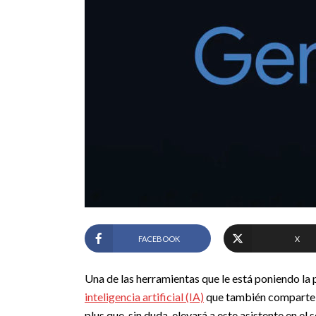
FACEBOOK
X
Una de las herramientas que le está poniendo l
inteligencia artificial (IA)
que también comparte n
plus que, sin duda, elevará a este asistente en el