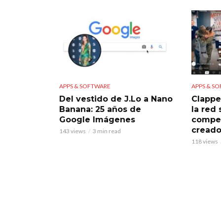
APPS & SOFTWARE
APPS & S
Del vestido de J.Lo a Nano
Clappe
Banana: 25 años de
la red
Google Imágenes
compet
creado
143 views
3 min read
118 views