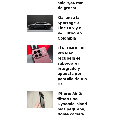
solo 7,34 mm
de grosor
Kia lanza la
Sportage X-
Line HEV y el
K4 Turbo en
Colombia
El REDMI K100
Pro Max
recupera el
subwoofer
integrado y
apuesta por
pantalla de 185
Hz
iPhone Air 2:
filtran una
Dynamic Island
más pequeña,
doble cámara